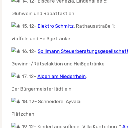
14. 12– Eiscafé Venezia, Lindenallee 5:
Glühwein und Rabattaktion
15. 12–
Elektro Schmitz
, Rathausstraße 1:
Waffeln und Heißgetränke
16. 12–
Spillmann Steuerberatungsgesellschaf
Gewinn-/Rätselaktion und Heißgetränke
17. 12–
Alpen am Niederrhein
:
Der Bürgermeister lädt ein
18. 12– Schneiderei Ayvaci:
Plätzchen
19. 12– Kindertagespflege „Villa Kunterbunt“
An