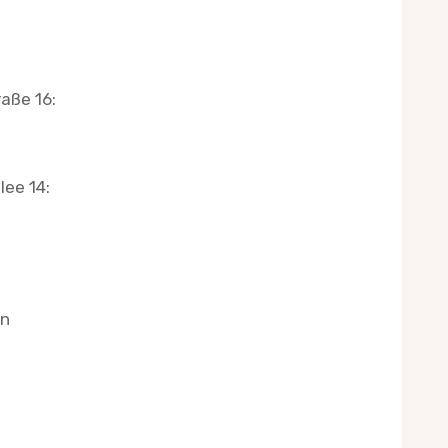
raße 16:
lee 14:
en