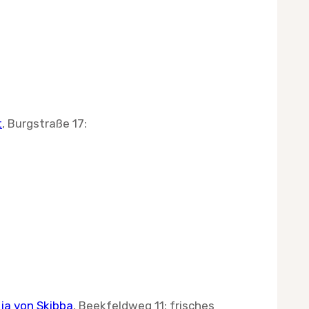
t
, Burgstraße 17:
ja von Skibba
, Beekfeldweg 11: frisches