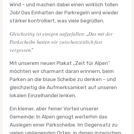
Wind – und machen dabei einen wirklich tollen
Job! Das Einhalten der Parkregeln wird wieder
stärker kontrolliert, was viele begrüßen.
𝐺𝑙𝑒𝑖𝑐ℎ𝑧𝑒𝑖𝑡𝑖𝑔 𝑖𝑠𝑡 𝑒𝑖𝑛𝑖𝑔𝑒𝑛 𝑎𝑢𝑓𝑔𝑒𝑓𝑎𝑙𝑙𝑒𝑛: „𝐷𝑎𝑠 𝑚𝑖𝑡 𝑑𝑒𝑟
𝑃𝑎𝑟𝑘𝑠𝑐ℎ𝑒𝑖𝑏𝑒 ℎ𝑎𝑡𝑡𝑒𝑛 𝑤𝑖𝑟 𝑧𝑤𝑖𝑠𝑐ℎ𝑒𝑛𝑧𝑒𝑖𝑡𝑙𝑖𝑐ℎ 𝑓𝑎𝑠𝑡
𝑣𝑒𝑟𝑔𝑒𝑠𝑠𝑒𝑛.“
Mit unserem neuen Plakat „Zeit für Alpen“
möchten wir charmant daran erinnern, beim
Parken an die blaue Scheibe zu denken – und
gleichzeitig die Aufmerksamkeit auf unseren
lokalen Einzelhandel lenken.
Ein kleiner, aber feiner Vorteil unserer
Gemeinde: In Alpen genügt weiterhin das
Auslegen einer Parkscheibe. Im Gegensatz zu
vielen umliegenden Orten, in denen inzwischen