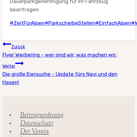
Dauerparkgenehmigung für ihr Fahrzeug
beantragen.
#ZeitFürAlpen
#ParkscheibeStellen
#EinfachAlpen
#W
Beitragsnavigation
Zurück
Flyer Werbering – wer sind wir, was machen wir:
Weiter
Die große Eiersuche – Update fürs Navi und den
Hasen!
Beitragsordnung
Datenschutz
Der Verein